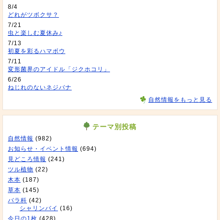
8/4
どれがツボクサ？
7/21
虫と楽しむ夏休み♪
7/13
初夏を彩るハマボウ
7/11
変形菌界のアイドル「ジクホコリ」
6/26
ねじれのないネジバナ
自然情報をもっと見る
テーマ別投稿
自然情報
(982)
お知らせ・イベント情報
(694)
見どころ情報
(241)
ツル植物
(22)
木本
(187)
草本
(145)
バラ科
(42)
シャリンバイ
(16)
今日の1枚
(428)