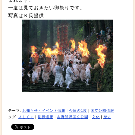
一度は見ておきたい御祭りです。
写真はＫ氏提供
テーマ:
お知らせ・イベント情報
|
今日の1枚
|
国立公園情報
タグ:
よしくま
|
世界遺産
|
吉野熊野国立公園
|
文化
|
歴史