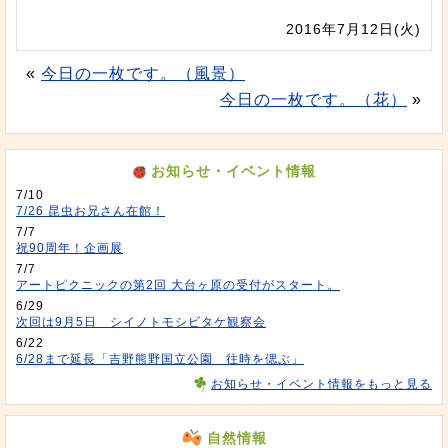
2016年7月12日(火)
«
今日の一枚です。（風景）
今日の一枚です。（花）
»
お知らせ・イベント情報
7/10
7/26 昆虫お兄さん在館！
7/7
祝90周年！企画展
7/7
アートピクニックの第2回 大台ヶ原の受付がスタート。
6/29
次回は9月5日 シイノトモシビタケ観察会
6/22
6/28まで延長「吉野熊野国立公園 往時を偲ぶ」
お知らせ・イベント情報をもっと見る
自然情報