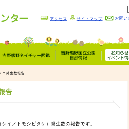
お問い
アクセス
サイトマップ
吉野熊野
吉野熊野国立公園
お知らせ
ネイチャー図鑑
自然情報
イベント情
ノコ発生数報告
報告
（シイノトモシビタケ）発生数の報告です。