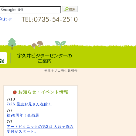
合わせ
宇久井VC
光るキノコ発生数報告
報
のご案内
お知らせ・イベント情報
7/10
7/26 昆虫お兄さん在館！
7/7
祝90周年！企画展
7/7
アートピクニックの第2回 大台ヶ原の
受付がスタート。