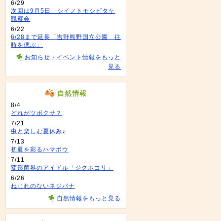
6/29
次回は9月5日 シイノトモシビタケ
観察会
6/22
6/28まで延長「吉野熊野国立公園 往
時を偲ぶ」
お知らせ・イベント情報をもっと
見る
自然情報
8/4
どれがツボクサ？
7/21
虫と楽しむ夏休み♪
7/13
初夏を彩るハマボウ
7/11
変形菌界のアイドル「ジクホコリ」
6/26
ねじれのないネジバナ
自然情報をもっと見る