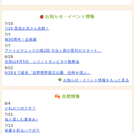
お知らせ・イベント情報
7/10
7/26 昆虫お兄さん在館！
7/7
祝90周年！企画展
7/7
アートピクニックの第2回 大台ヶ原の受付がスタート。
6/29
次回は9月5日 シイノトモシビタケ観察会
6/22
6/28まで延長「吉野熊野国立公園 往時を偲ぶ」
お知らせ・イベント情報をもっと見る
自然情報
8/4
どれがツボクサ？
7/21
虫と楽しむ夏休み♪
7/13
初夏を彩るハマボウ