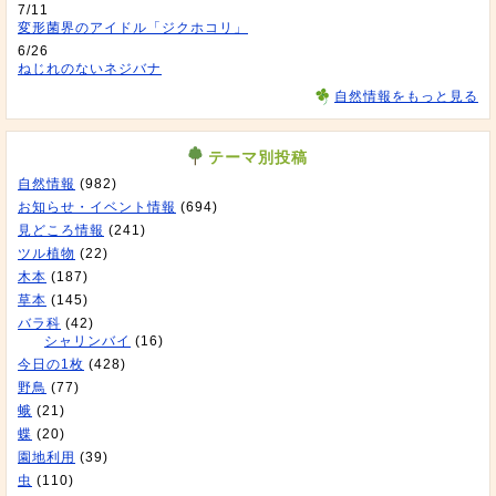
7/11
変形菌界のアイドル「ジクホコリ」
6/26
ねじれのないネジバナ
自然情報をもっと見る
テーマ別投稿
自然情報
(982)
お知らせ・イベント情報
(694)
見どころ情報
(241)
ツル植物
(22)
木本
(187)
草本
(145)
バラ科
(42)
シャリンバイ
(16)
今日の1枚
(428)
野鳥
(77)
蛾
(21)
蝶
(20)
園地利用
(39)
虫
(110)