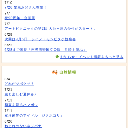
7/10
7/26 昆虫お兄さん在館！
7/7
祝90周年！企画展
7/7
アートピクニックの第2回 大台ヶ原の受付がスタート。
6/29
次回は9月5日 シイノトモシビタケ観察会
6/22
6/28まで延長「吉野熊野国立公園 往時を偲ぶ」
お知らせ・イベント情報をもっと見る
自然情報
8/4
どれがツボクサ？
7/21
虫と楽しむ夏休み♪
7/13
初夏を彩るハマボウ
7/11
変形菌界のアイドル「ジクホコリ」
6/26
ねじれのないネジバナ