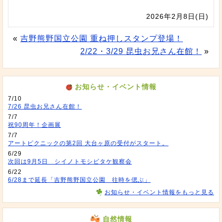
2026年2月8日(日)
«
吉野熊野国立公園 重ね押しスタンプ登場！
2/22・3/29 昆虫お兄さん在館！
»
お知らせ・イベント情報
7/10
7/26 昆虫お兄さん在館！
7/7
祝90周年！企画展
7/7
アートピクニックの第2回 大台ヶ原の受付がスタート。
6/29
次回は9月5日 シイノトモシビタケ観察会
6/22
6/28まで延長「吉野熊野国立公園 往時を偲ぶ」
お知らせ・イベント情報をもっと見る
自然情報