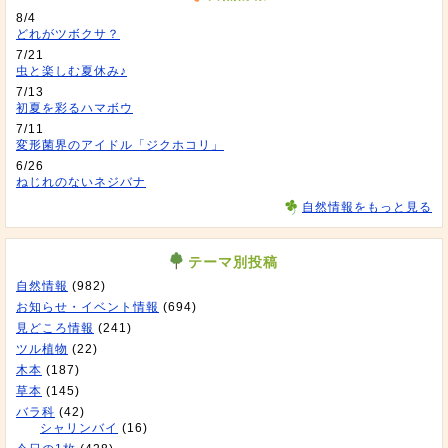
8/4
どれがツボクサ？
7/21
虫と楽しむ夏休み♪
7/13
初夏を彩るハマボウ
7/11
変形菌界のアイドル「ジクホコリ」
6/26
ねじれのないネジバナ
自然情報をもっと見る
テーマ別投稿
自然情報
(982)
お知らせ・イベント情報
(694)
見どころ情報
(241)
ツル植物
(22)
木本
(187)
草本
(145)
バラ科
(42)
シャリンバイ
(16)