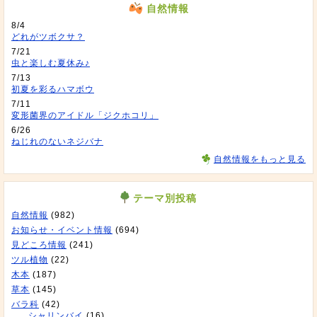
自然情報
8/4
どれがツボクサ？
7/21
虫と楽しむ夏休み♪
7/13
初夏を彩るハマボウ
7/11
変形菌界のアイドル「ジクホコリ」
6/26
ねじれのないネジバナ
自然情報をもっと見る
テーマ別投稿
自然情報
(982)
お知らせ・イベント情報
(694)
見どころ情報
(241)
ツル植物
(22)
木本
(187)
草本
(145)
バラ科
(42)
シャリンバイ
(16)