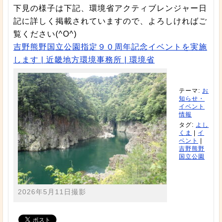
下見の様子は下記、環境省アクティブレンジャー日
記に詳しく掲載されていますので、よろしければご
覧ください(^O^)
吉野熊野国立公園指定９０周年記念イベントを実施
します | 近畿地方環境事務所 | 環境省
テーマ:
お
知らせ・
イベント
情報
タグ:
よし
くま
|
イ
ベント
|
吉野熊野
国立公園
2026年5月11日撮影