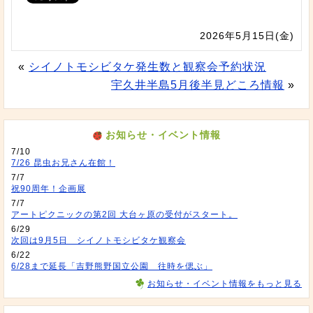
2026年5月15日(金)
«
シイノトモシビタケ発生数と観察会予約状況
宇久井半島5月後半見どころ情報
»
お知らせ・イベント情報
7/10
7/26 昆虫お兄さん在館！
7/7
祝90周年！企画展
7/7
アートピクニックの第2回 大台ヶ原の受付がスタート。
6/29
次回は9月5日 シイノトモシビタケ観察会
6/22
6/28まで延長「吉野熊野国立公園 往時を偲ぶ」
お知らせ・イベント情報をもっと見る