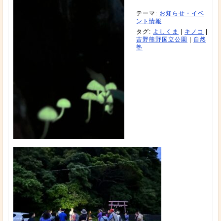
テーマ:
お知らせ・イベ
ント情報
タグ:
よしくま
|
キノコ
|
吉野熊野国立公園
|
自然
塾