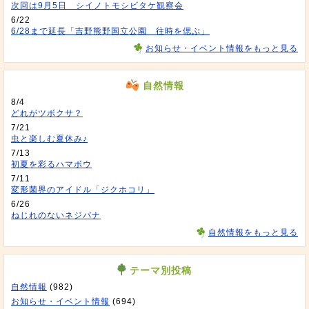
次回は9月5日 シイノトモシビタケ観察会
6/22
6/28まで延長「吉野熊野国立公園 往時を偲ぶ」
お知らせ・イベント情報をもっと見る
自然情報
8/4
どれがツボクサ？
7/21
虫と楽しむ夏休み♪
7/13
初夏を彩るハマボウ
7/11
変形菌界のアイドル「ジクホコリ」
6/26
ねじれのないネジバナ
自然情報をもっと見る
テーマ別投稿
自然情報
(982)
お知らせ・イベント情報
(694)