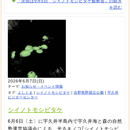
『次回は9月5日 シイノトモシビタケ観察会』の続き
を読む
2026年6月7日(日)
テーマ:
お知らせ・イベント情報
タグ:
よしくま
|
シイノトモシビタケ
|
吉野熊野国立公園
|
宇久井
ビジターセンター
シイノトモシビタケ
6月6日〔土〕に宇久井半島内で宇久井海と森の自然
塾運営協議会による、光るキノコ｢シイノトモシビ