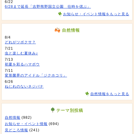
6/22
6/28まで延長「吉野熊野国立公園 往時を偲ぶ」
お知らせ・イベント情報をもっと見る
自然情報
8/4
どれがツボクサ？
7/21
虫と楽しむ夏休み♪
7/13
初夏を彩るハマボウ
7/11
変形菌界のアイドル「ジクホコリ」
6/26
ねじれのないネジバナ
自然情報をもっと見る
テーマ別投稿
自然情報
(982)
お知らせ・イベント情報
(694)
見どころ情報
(241)