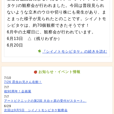
タケ｣の観察会が行われました。今回は普段見られ
ないような立木のウロや切り株にも発生があり、ま
とまった様子が見られたとのことです。シイノトモ
シビタケは、約70個観察できたそうです！
6月中の土曜日に、観察会が行われています。
6月13日 △（残りわずか）
6月20日
『シイノトモシビタケ』の続きを読む
お知らせ・イベント情報
7/10
7/26 昆虫お兄さん在館！
7/7
祝90周年！企画展
7/7
アートピクニックの第2回 大台ヶ原の受付がスタート。
6/29
次回は9月5日 シイノトモシビタケ観察会