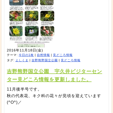
2016年11月18日(金)
テーマ:
今日の1枚
|
自然情報
|
見どころ情報
タグ:
よしくま
|
吉野熊野国立公園
|
見どころ情報
吉野熊野国立公園 宇久井ビジターセン
ター見どころ情報を更新しました。
11月後半号です。
秋の代表花、キク科の花々が見頃を迎えています
(^O^)／