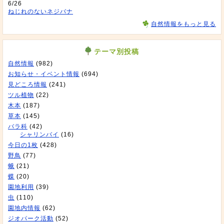
6/26
ねじれのないネジバナ
自然情報をもっと見る
テーマ別投稿
自然情報
(982)
お知らせ・イベント情報
(694)
見どころ情報
(241)
ツル植物
(22)
木本
(187)
草本
(145)
バラ科
(42)
シャリンバイ
(16)
今日の1枚
(428)
野鳥
(77)
蛾
(21)
蝶
(20)
園地利用
(39)
虫
(110)
園地内情報
(62)
ジオパーク活動
(52)