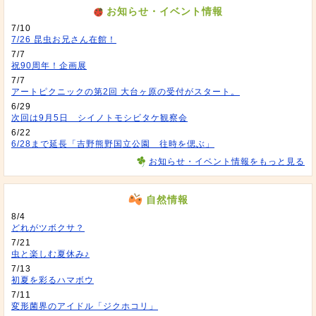
お知らせ・イベント情報
7/10
7/26 昆虫お兄さん在館！
7/7
祝90周年！企画展
7/7
アートピクニックの第2回 大台ヶ原の受付がスタート。
6/29
次回は9月5日 シイノトモシビタケ観察会
6/22
6/28まで延長「吉野熊野国立公園 往時を偲ぶ」
お知らせ・イベント情報をもっと見る
自然情報
8/4
どれがツボクサ？
7/21
虫と楽しむ夏休み♪
7/13
初夏を彩るハマボウ
7/11
変形菌界のアイドル「ジクホコリ」