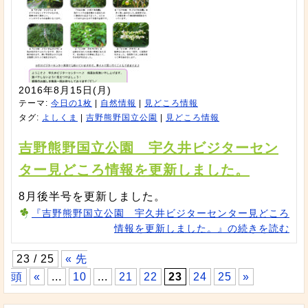
2016年8月15日(月)
テーマ:
今日の1枚
|
自然情報
|
見どころ情報
タグ:
よしくま
|
吉野熊野国立公園
|
見どころ情報
吉野熊野国立公園 宇久井ビジターセン
ター見どころ情報を更新しました。
8月後半号を更新しました。
『吉野熊野国立公園 宇久井ビジターセンター見どころ
情報を更新しました。』の続きを読む
23 / 25
« 先
頭
«
...
10
...
21
22
23
24
25
»