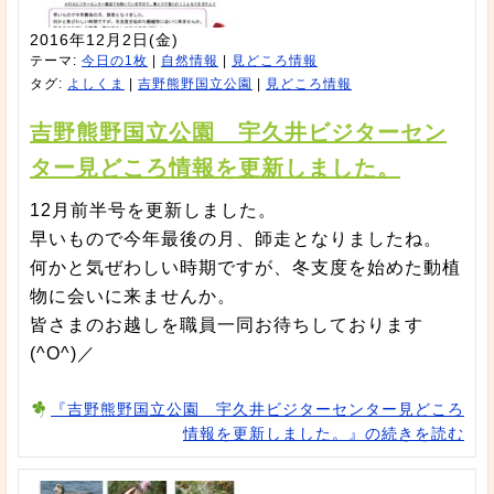
2016年12月2日(金)
テーマ:
今日の1枚
|
自然情報
|
見どころ情報
タグ:
よしくま
|
吉野熊野国立公園
|
見どころ情報
吉野熊野国立公園 宇久井ビジターセン
ター見どころ情報を更新しました。
12月前半号を更新しました。
早いもので今年最後の月、師走となりましたね。
何かと気ぜわしい時期ですが、冬支度を始めた動植
物に会いに来ませんか。
皆さまのお越しを職員一同お待ちしております
(^O^)／
『吉野熊野国立公園 宇久井ビジターセンター見どころ
情報を更新しました。』の続きを読む