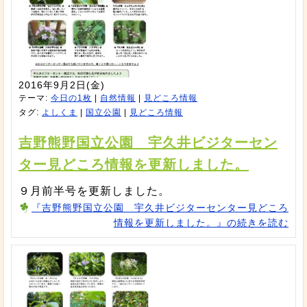
2016年9月2日(金)
テーマ:
今日の1枚
|
自然情報
|
見どころ情報
タグ:
よしくま
|
国立公園
|
見どころ情報
吉野熊野国立公園 宇久井ビジターセン
ター見どころ情報を更新しました。
９月前半号を更新しました。
『吉野熊野国立公園 宇久井ビジターセンター見どころ
情報を更新しました。』の続きを読む