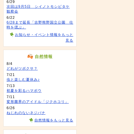
6/29
次回は9月5日 シイノトモシビタケ
観察会
6/22
6/28まで延長「吉野熊野国立公園 往
時を偲ぶ」
お知らせ・イベント情報をもっと
見る
自然情報
8/4
どれがツボクサ？
7/21
虫と楽しむ夏休み♪
7/13
初夏を彩るハマボウ
7/11
変形菌界のアイドル「ジクホコリ」
6/26
ねじれのないネジバナ
自然情報をもっと見る