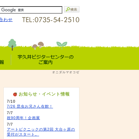
合わせ
宇久井VC
オニダルマオコゼ
報
のご案内
お知らせ・イベント情報
7/10
7/26 昆虫お兄さん在館！
7/7
祝90周年！企画展
7/7
アートピクニックの第2回 大台ヶ原の
受付がスタート。