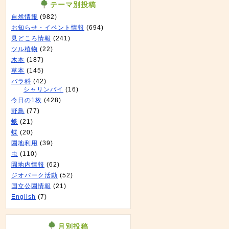
テーマ別投稿
自然情報
(982)
お知らせ・イベント情報
(694)
見どころ情報
(241)
ツル植物
(22)
木本
(187)
草本
(145)
バラ科
(42)
シャリンバイ
(16)
今日の1枚
(428)
野鳥
(77)
蛾
(21)
蝶
(20)
園地利用
(39)
虫
(110)
園地内情報
(62)
ジオパーク活動
(52)
国立公園情報
(21)
English
(7)
月別投稿