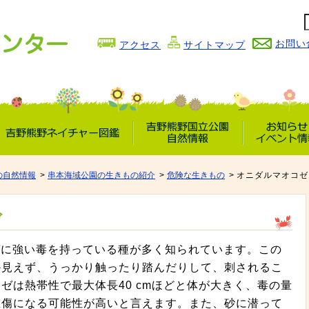
お問い
アクセス
サイトマップ
吉野熊野
吉野熊野国立公園
お知らせ
ネイチャー図鑑
自然情報
イベント情
の自然情報
串本海域公園の生きもの紹介
危険な生きもの
オニダルマオコゼ
ゼ
ゲに強い毒を持っている種が多く知られています。この
か見えず、うっかり触ったり踏んだりして、刺されるこ
ゼは熱帯性で最大体長40 cmほどと体が大きく、毒の量
重傷になる可能性が高いと言えます。また、砂に潜って