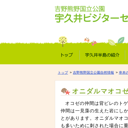
トップ
宇久井半島の紹介
トップ
吉野熊野国立公園自然情報
串本
オニダルマオコ
オコゼの仲間は背ビレのト
仲間は一見藻の生えた岩にし
とがあります。オニダルマオコ
も多いために刺された場合に