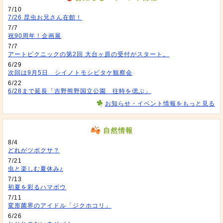
7/10
7/26 昆虫お兄さん在館！
7/7
祝90周年！企画展
7/7
アートピクニックの第2回 大台ヶ原の受付がスタート。
6/29
次回は9月5日 シイノトモシビタケ観察会
6/22
6/28まで延長「吉野熊野国立公園 往時を偲ぶ」
お知らせ・イベント情報をもっと見る
自然情報
8/4
どれがツボクサ？
7/21
虫と楽しむ夏休み♪
7/13
初夏を彩るハマボウ
7/11
変形菌界のアイドル「ジクホコリ」
6/26