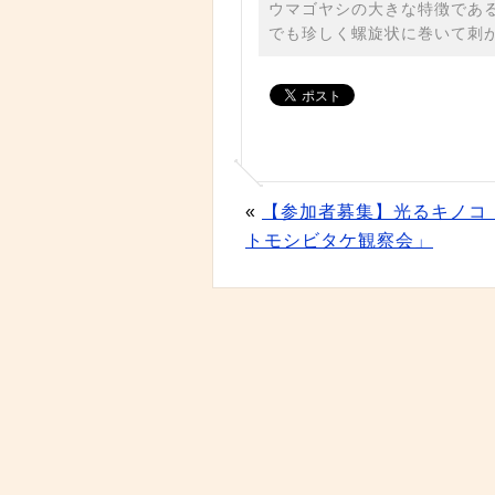
ウマゴヤシの大きな特徴であ
でも珍しく螺旋状に巻いて刺
«
【参加者募集】光るキノコ
トモシビタケ観察会」