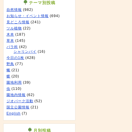
テーマ別投稿
自然情報
(982)
お知らせ・イベント情報
(694)
見どころ情報
(241)
ツル植物
(22)
木本
(187)
草本
(145)
バラ科
(42)
シャリンバイ
(16)
今日の1枚
(428)
野鳥
(77)
蛾
(21)
蝶
(20)
園地利用
(39)
虫
(110)
園地内情報
(62)
ジオパーク活動
(52)
国立公園情報
(21)
English
(7)
月別投稿