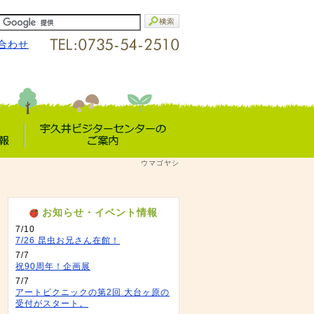
合わせ
宇久井VC
ウマゴヤシ
報
のご案内
お知らせ・イベント情報
7/10
7/26 昆虫お兄さん在館！
7/7
祝90周年！企画展
7/7
アートピクニックの第2回 大台ヶ原の
受付がスタート。