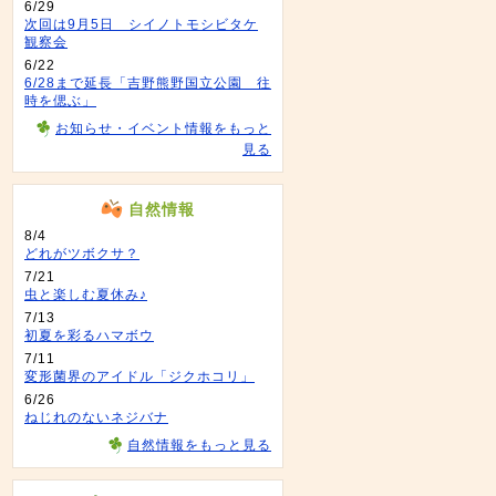
6/29
次回は9月5日 シイノトモシビタケ
観察会
6/22
6/28まで延長「吉野熊野国立公園 往
時を偲ぶ」
お知らせ・イベント情報をもっと
見る
自然情報
8/4
どれがツボクサ？
7/21
虫と楽しむ夏休み♪
7/13
初夏を彩るハマボウ
7/11
変形菌界のアイドル「ジクホコリ」
6/26
ねじれのないネジバナ
自然情報をもっと見る