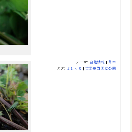
テーマ:
自然情報
|
草本
タグ:
よしくま
|
吉野熊野国立公園