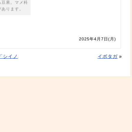
る豆果。マメ科
があります。
2025年4月7日(月)
「シイノ
イボタガ
»