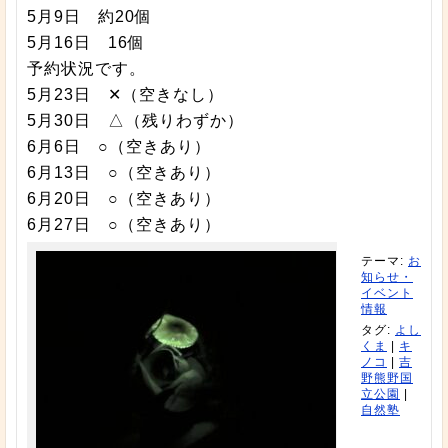
5月9日 約20個
5月16日 16個
予約状況です。
5月23日 ✕（空きなし）
5月30日 △（残りわずか）
6月6日 ○（空きあり）
6月13日 ○（空きあり）
6月20日 ○（空きあり）
6月27日 ○（空きあり）
テーマ:
お
知らせ・
イベント
情報
タグ:
よし
くま
|
キ
ノコ
|
吉
野熊野国
立公園
|
自然塾