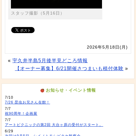
スタッフ撮影（5月16日）
2026年5月18日(月)
«
宇久井半島5月後半見どころ情報
【オーナー募集】6/21開催さつまいも植付体験
»
お知らせ・イベント情報
7/10
7/26 昆虫お兄さん在館！
7/7
祝90周年！企画展
7/7
アートピクニックの第2回 大台ヶ原の受付がスタート。
6/29