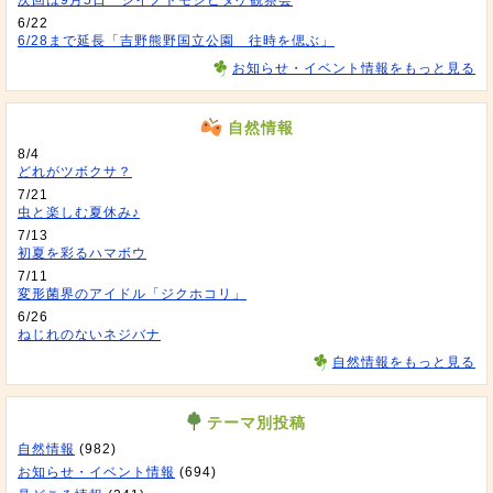
次回は9月5日 シイノトモシビタケ観察会
6/22
6/28まで延長「吉野熊野国立公園 往時を偲ぶ」
お知らせ・イベント情報をもっと見る
自然情報
8/4
どれがツボクサ？
7/21
虫と楽しむ夏休み♪
7/13
初夏を彩るハマボウ
7/11
変形菌界のアイドル「ジクホコリ」
6/26
ねじれのないネジバナ
自然情報をもっと見る
テーマ別投稿
自然情報
(982)
お知らせ・イベント情報
(694)