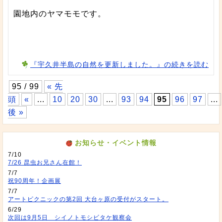
園地内のヤマモモです。
『宇久井半島の自然を更新しました。』の続きを読む
95 / 99
« 先
頭
«
...
10
20
30
...
93
94
95
96
97
...
後 »
お知らせ・イベント情報
7/10
7/26 昆虫お兄さん在館！
7/7
祝90周年！企画展
7/7
アートピクニックの第2回 大台ヶ原の受付がスタート。
6/29
次回は9月5日 シイノトモシビタケ観察会